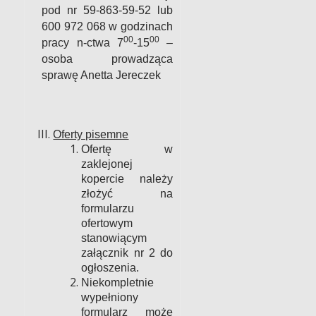
pod nr 59-863-59-52 lub
600 972 068 w godzinach
00
00
pracy n-ctwa 7
-15
–
osoba prowadząca
sprawę Anetta Jereczek
Oferty pisemne
Ofertę w
zaklejonej
kopercie należy
złożyć na
formularzu
ofertowym
stanowiącym
załącznik nr 2 do
ogłoszenia.
Niekompletnie
wypełniony
formularz może