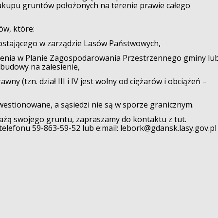
akupu gruntów położonych na terenie prawie całego
ów, które:
ającego w zarządzie Lasów Państwowych,
ia w Planie Zagospodarowania Przestrzennego gminy lu
budowy na zalesienie,
tzn. dział III i IV jest wolny od ciężarów i obciążeń –
tionowane, a sąsiedzi nie są w sporze granicznym.
żą swojego gruntu, zapraszamy do kontaktu z tut.
telefonu 59-863-59-52 lub e:mail: lebork@gdansk.lasy.gov.pl