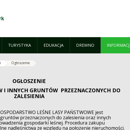
rk
TURYSTYKA
EDUKACJA
DREWNO
INFORMACJ
i
Ogłoszenie
OGŁOSZENIE
ÓW I INNYCH GRUNTÓW PRZEZNACZONYCH DO
ZALESIENIA
OSPODARSTWO LEŚNE LASY PAŃSTWOWE jest
gruntów przeznaczonych do zalesienia oraz innych
owadzenia gospodarki leśnej. Procedura zakupu
lne nadleśnictwa ze względu na położenie nieruchomości.