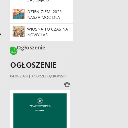
BEZPIECZEŃSTWO
PODCZAS MAJÓWKI
DZIEŃ ZIEMI 2026:
NASZA MOC DLA
LASÓW I PLANETY
WIOSNA TO CZAS NA
b
NOWY LAS
Ogłoszenie
OGŁOSZENIE
04.06.2024 | ANDRZEJ KĄCKOWSKI