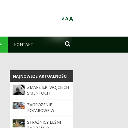
A
A
A

E
KONTAKT
NAJNOWSZE AKTUALNOŚCI
NAJNOWSZE AKTUALNOŚCI
ZMARŁ Ś.P. WOJCIECH
SMENTOCH
ZAGROŻENIE
POŻAROWE W
LASACH. APEL O
OSTROŻNOŚĆ
STRAŻNICY LEŚNI
ZADBAJĄ O