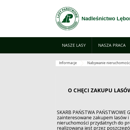
Przejdź do treści
Nadleśnictwo Lębo
NASZE LASY
NASZA PRACA
Informacje
Nabywanie nieruchomośc
O CHĘCI ZAKUPU LAS
SKARB PAŃSTWA PAŃSTWOWE G
zainteresowane zakupem lasów i 
nieruchomości przydatnych do pr
realizowana jest przez poszczegó