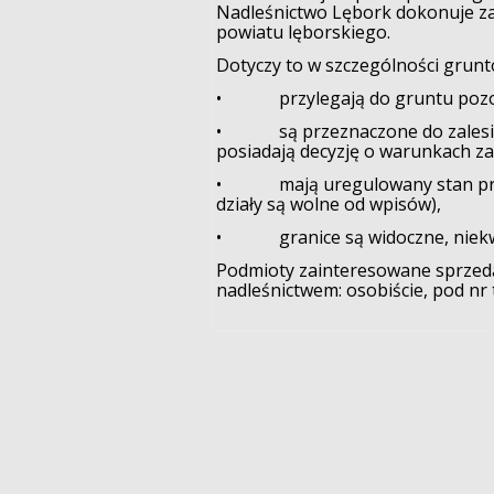
Nadleśnictwo Lębork dokonuje z
powiatu lęborskiego.
Dotyczy to w szczególności grunt
• przylegają do gruntu pozost
• są przeznaczone do zalesien
posiadają decyzję o warunkach za
• mają uregulowany stan prawny (
działy są wolne od wpisów),
• granice są widoczne, niekwes
Podmioty zainteresowane sprzeda
nadleśnictwem: osobiście, pod nr 