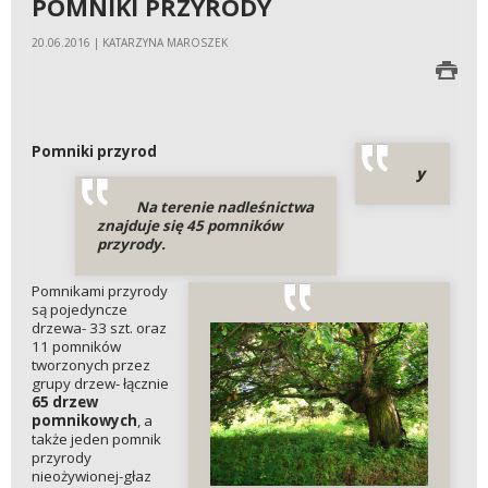
POMNIKI PRZYRODY
20.06.2016 | KATARZYNA MAROSZEK
Pomniki przyrod
y
Na terenie nadleśnictwa
znajduje się 45 pomników
przyrody.
Pomnikami przyrody
są pojedyncze
drzewa- 33 szt. oraz
11 pomników
tworzonych przez
grupy drzew- łącznie
65 drzew
pomnikowych
, a
także jeden pomnik
przyrody
nieożywionej-głaz