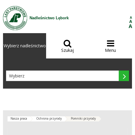
Przejdź do treści
A
Nadleśnictwo Lębork
A
A


Wybierz nadleśnictwo
Szukaj
Menu

Nasza praca
Ochrona przyrody
Pomniki przyrody