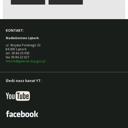
KONTAKT:
Nadleśnictwo Lębork
ul. Wojska Polskiego 32
84-300 Lębork
tel. 59 86 35 950
fax 59 86 22 027
lebork@gdansk.lasy.gov.pl
Śledź nasz kanał YT: