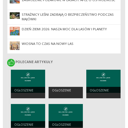
STRAŻNICY LEŚNI ZADBAJĄ O BEZPIECZEŃSTWO PODCZAS
MAJÓWKI
DZIEŃ ZIEMI 2026: NASZA MOC DLA LASÓW I PLANETY
WIOSNA TO CZAS NA NOWY LAS
POLECANE ARTYKUŁY
POLECANE ARTYKUŁY
OGŁOSZENIE
OGŁOSZENIE
OGŁOSZENIE
OGŁOSZENIE
OGŁOSZENIE