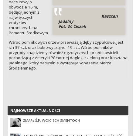
narzutowy o
obwodzie 16 m,
będący jednym z
Kasztan
największych
Jadalny
eratyków
Fot. W. Ciszek
chronionych na
Pomorzu Środkowym.
Wśród pomnikowych drzew przeważają dęby szypułkowe, jest
ich 37 szt. oraz buki zwyczajne- 19 szt. Wśród pomników
przyrody znajdziemy również egzotycznych przedstawicieli-
pochodzącą z Ameryki Północnej daglezję zieloną oraz kasztana
jadalnego, który naturalnie występuje w basenie Morza
Śródziemnego.
NAJNOWSZE AKTUALNOŚCI
NAJNOWSZE AKTUALNOŚCI
ZMARŁ Ś.P. WOJCIECH SMENTOCH
ZAGROŻENIE POŻAROWE W LASACH. APEL O OSTROŻNOŚĆ